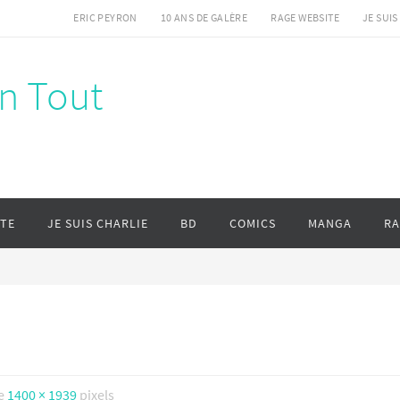
ERIC PEYRON
10 ANS DE GALÈRE
RAGE WEBSITE
JE SUIS
en Tout
ITE
JE SUIS CHARLIE
BD
COMICS
MANGA
RA
de
1400 × 1939
pixels