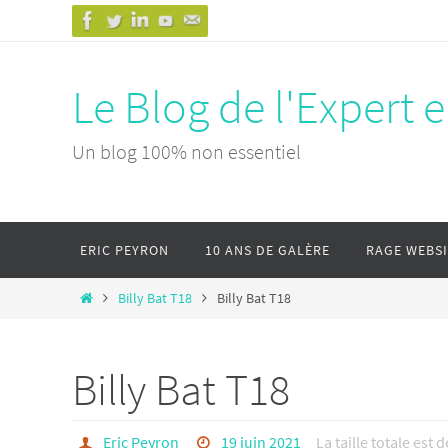
Passer
vers
le
Le Blog de l'Expert 
contenu
Un blog 100% non essentiel
Passer
ERIC PEYRON
10 ANS DE GALÈRE
RAGE WEBS
vers
le
Home
Billy Bat T18
Billy Bat T18
contenu
Billy Bat T18
Eric Peyron
19 juin 2021
La taille totale est 