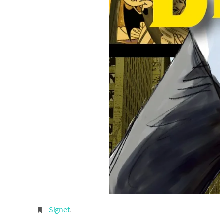
Signet
.