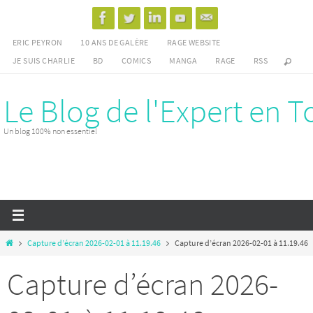
Passer
vers
ERIC PEYRON
10 ANS DE GALÈRE
RAGE WEBSITE
le
JE SUIS CHARLIE
BD
COMICS
MANGA
RAGE
RSS
contenu
Le Blog de l'Expert en T
Un blog 100% non essentiel
Home
Capture d’écran 2026-02-01 à 11.19.46
Capture d’écran 2026-02-01 à 11.19.46
Capture d’écran 2026-