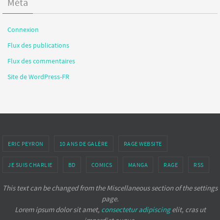
Méta
Connexion
Flux des publications
Flux des commentaires
Site de WordPress-FR
ERIC PEYRON
10 ANS DE GALÈRE
RAGE WEBSITE
JE SUIS CHARLIE
BD
COMICS
MANGA
RAGE
RSS
This text can be changed from the Miscellaneous section of the settings
page.
Lorem ipsum
dolor sit amet,
consectetur adipiscing
elit, cras ut