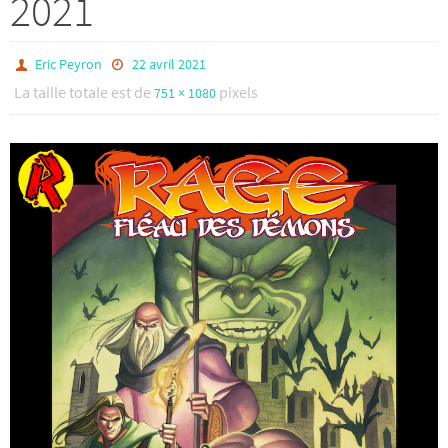
2021
Eric Peyron
22 avril 2021
La taille totale est de
pixels
751 × 1080