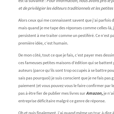
est la suivante :
Pour information, nous avons pris le p
et de privilégier les éditeurs traditionnels et les petite
Alors ceux qui me connaissent savent que j’ai parfois
mais quand je me tape des réponses comme celles-là, j’a
persistent à me traiter comme un pestiféré. Ce n’est
première idée, c’est humain.
De mon côté, tout ce que je fais, c’est payer mes dess
ces fameuses petites maisons d’édition qui se battent p
auteurs (parce qu’ils sont trop occupés à se battre pou
sais pas pourquoi) je suis conscient que je ne fais pas
paiement (et vous pouvez vous le faire confirmer par le
pas à être fier de publier mes livres sur
Amazon,
je n’a
entreprise déficitaire malgré ce genre de réponse.
Oh et puis finalement, j’ai quand même un truc à dire