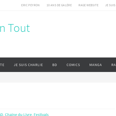
ERIC PEYRON
10 ANS DE GALÈRE
RAGE WEBSITE
JE SUIS
en Tout
ITE
JE SUIS CHARLIE
BD
COMICS
MANGA
RA
BD
,
Chaine du Livre
,
Festivals