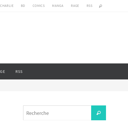
 CHARLIE
BD
COMICS
MANGA
RAGE
RSS
GE
RSS
Search
Recherche
for: