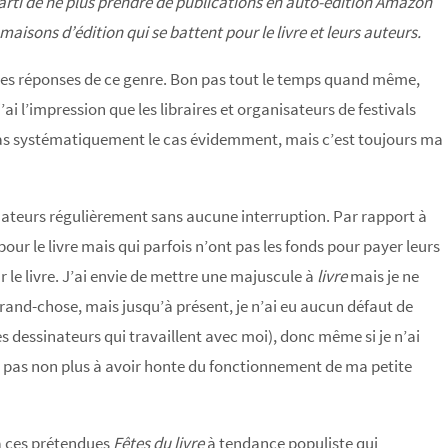
arti de ne plus prendre de publications en auto-édition Amazon
s maisons d’édition qui se battent pour le livre et leurs auteurs.
 des réponses de ce genre. Bon pas tout le temps quand même,
i l’impression que les libraires et organisateurs de festivals
 pas systématiquement le cas évidemment, mais c’est toujours ma
inateurs régulièrement sans aucune interruption. Par rapport à
our le livre mais qui parfois n’ont pas les fonds pour payer leurs
r le livre. J’ai envie de mettre une majuscule à
livre
mais je ne
 grand-chose, mais jusqu’à présent, je n’ai eu aucun défaut de
s dessinateurs qui travaillent avec moi), donc même si je n’ai
i pas non plus à avoir honte du fonctionnement de ma petite
 à ces prétendues
Fêtes du livre
à tendance populiste qui