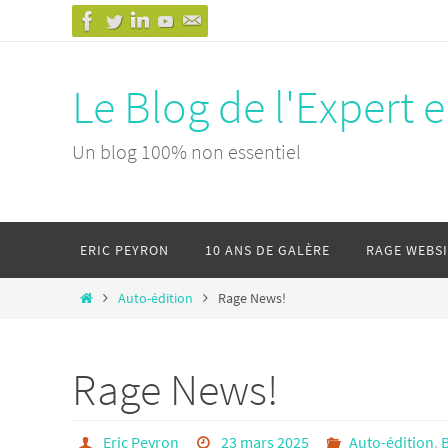
Passer
vers
le
Le Blog de l'Expert 
contenu
Un blog 100% non essentiel
Passer
ERIC PEYRON
10 ANS DE GALÈRE
RAGE WEBS
vers
le
Home
Auto-édition
Rage News!
contenu
Rage News!
Eric Peyron
23 mars 2025
Auto-édition
,