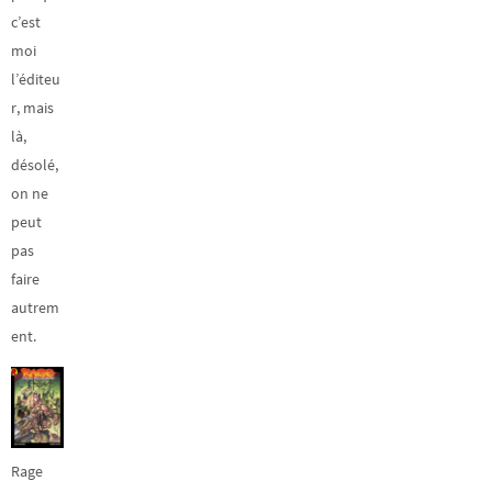
c’est
moi
l’éditeu
r, mais
là,
désolé,
on ne
peut
pas
faire
autrem
ent.
Rage