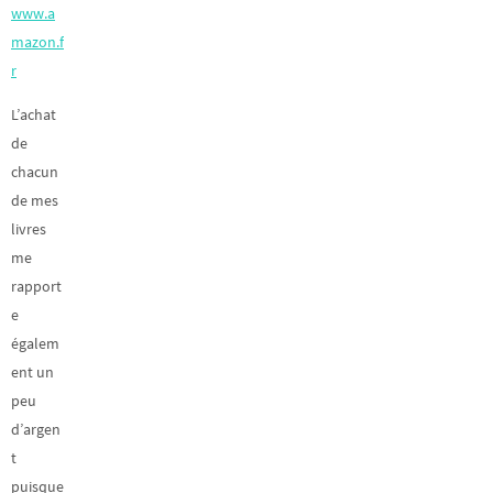
www.a
mazon.f
r
L’achat
de
chacun
de mes
livres
me
rapport
e
égalem
ent un
peu
d’argen
t
puisque