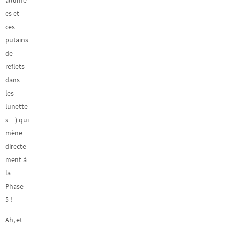
es et
ces
putains
de
reflets
dans
les
lunette
s…) qui
mène
directe
ment à
la
Phase
5 !
Ah, et