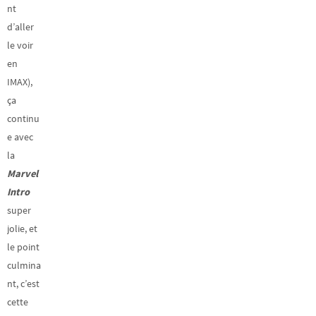
nt
d’aller
le voir
en
IMAX),
ça
continu
e avec
la
Marvel
Intro
super
jolie, et
le point
culmina
nt, c’est
cette