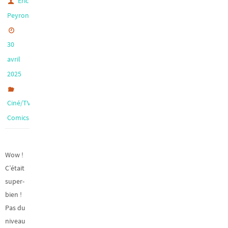
Eric
Peyron
30
avril
2025
,
Ciné/TV
Comics
Wow !
C’était
super-
bien !
Pas du
niveau