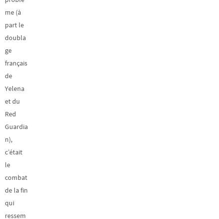
me (à
part le
doubla
ge
français
de
Yelena
et du
Red
Guardia
n),
c’était
le
combat
de la fin
qui
ressem