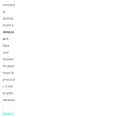
connect
er
directe
ment à
Amazo
n
et
faire
une
recherc
he pour
vous le
procure
r. C’est
à cette
adresse
:
https://