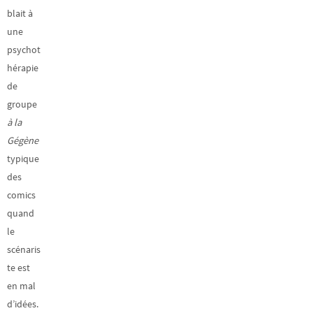
blait à
une
psychot
hérapie
de
groupe
à la
Gégène
typique
des
comics
quand
le
scénaris
te est
en mal
d’idées.