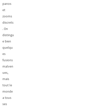
panos
et
zooms
discrets
. On
distingu
e bien
quelqu
es
fusions
malven
ues,
mais
tout le
monde
a tous
ses