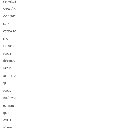
remplis
sant les
conditi
ons
requise
s ».
Donc si
vous
découv
rez ici
un livre
qui
vous
intéress
e, mais
que
vous
n’avez