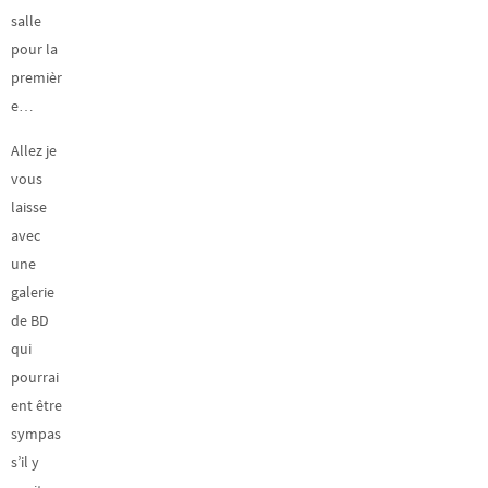
salle
pour la
premièr
e…
Allez je
vous
laisse
avec
une
galerie
de BD
qui
pourrai
ent être
sympas
s’il y