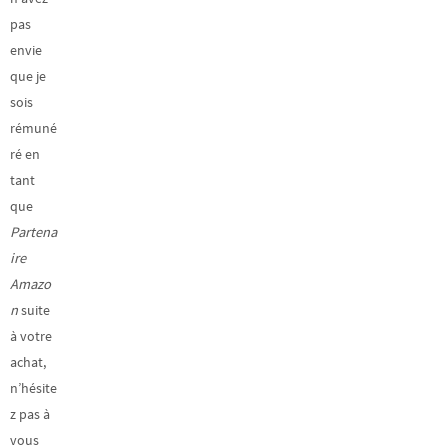
pas
envie
que je
sois
rémuné
ré en
tant
que
Partena
ire
Amazo
n
suite
à votre
achat,
n’hésite
z pas à
vous