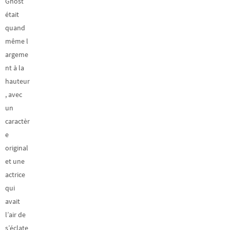
Ghost
était
quand
même l
argeme
nt à la
hauteur
, avec
un
caractèr
e
original
et une
actrice
qui
avait
l’air de
s’éclate