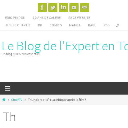
Passer
vers
ERIC PEYRON
10 ANS DE GALÈRE
RAGE WEBSITE
le
JE SUIS CHARLIE
BD
COMICS
MANGA
RAGE
RSS
contenu
Le Blog de l'Expert en T
Un blog 100% non essentiel
Home
Ciné/TV
Thunderbolts* : La critique après le film !
Th