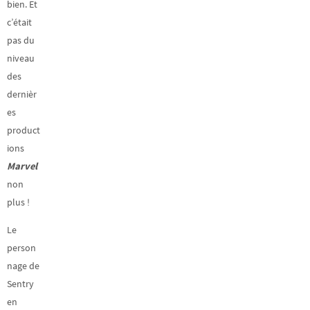
bien. Et
c’était
pas du
niveau
des
dernièr
es
product
ions
Marvel
non
plus !
Le
person
nage de
Sentry
en