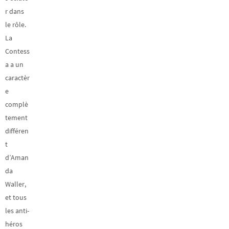
r dans
le rôle.
La
Contess
a a un
caractèr
e
complè
tement
différen
t
d’Aman
da
Waller,
et tous
les anti-
héros