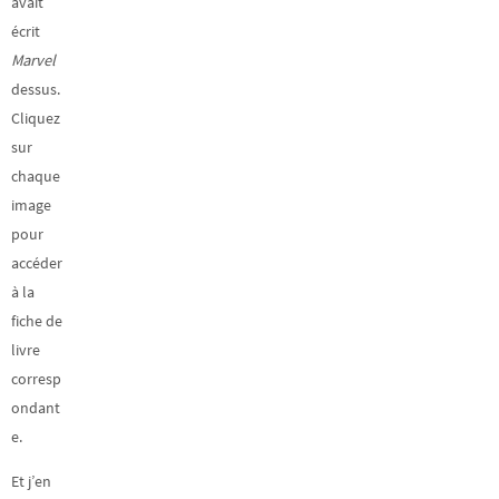
avait
écrit
Marvel
dessus.
Cliquez
sur
chaque
image
pour
accéder
à la
fiche de
livre
corresp
ondant
e.
Et j’en