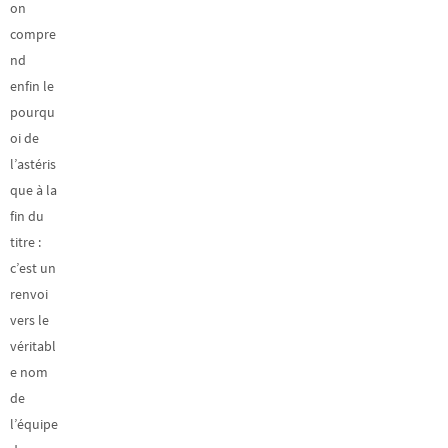
on
compre
nd
enfin le
pourqu
oi de
l’astéris
que à la
fin du
titre :
c’est un
renvoi
vers le
véritabl
e nom
de
l’équipe