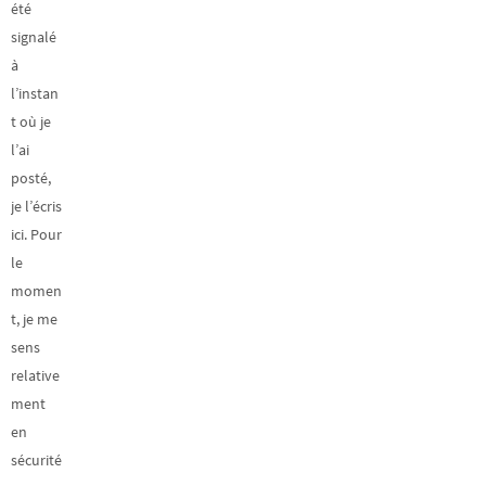
été
signalé
à
l’instan
t où je
l’ai
posté,
je l’écris
ici. Pour
le
momen
t, je me
sens
relative
ment
en
sécurité