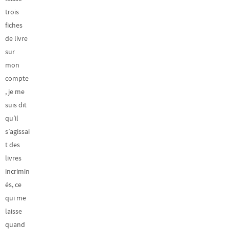
trois
fiches
de livre
sur
mon
compte
, je me
suis dit
qu’il
s’agissai
t des
livres
incrimin
és, ce
qui me
laisse
quand