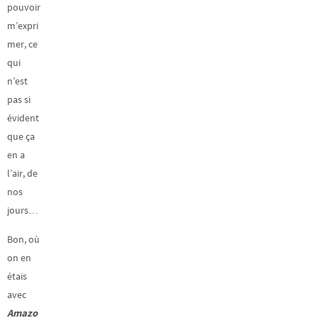
pouvoir
m’expri
mer, ce
qui
n’est
pas si
évident
que ça
en a
l’air, de
nos
jours…
Bon, où
on en
étais
avec
Amazo