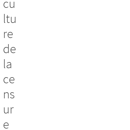
cu
ltu
re
de
la
ce
ns
ur
e