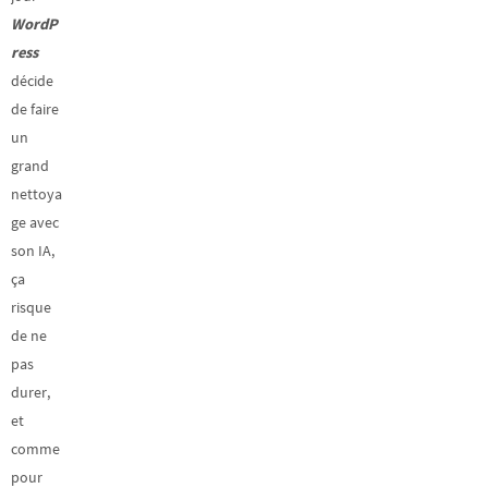
WordP
ress
décide
de faire
un
grand
nettoya
ge avec
son IA,
ça
risque
de ne
pas
durer,
et
comme
pour