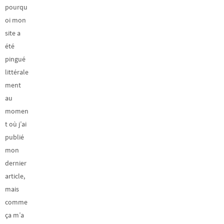
pourqu
oi mon
site a
été
pingué
littérale
ment
au
momen
t où j’ai
publié
mon
dernier
article,
mais
comme
ça m’a