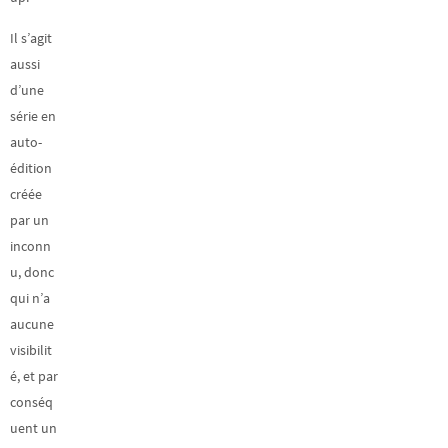
Il s’agit
aussi
d’une
série en
auto-
édition
créée
par un
inconn
u, donc
qui n’a
aucune
visibilit
é, et par
conséq
uent un