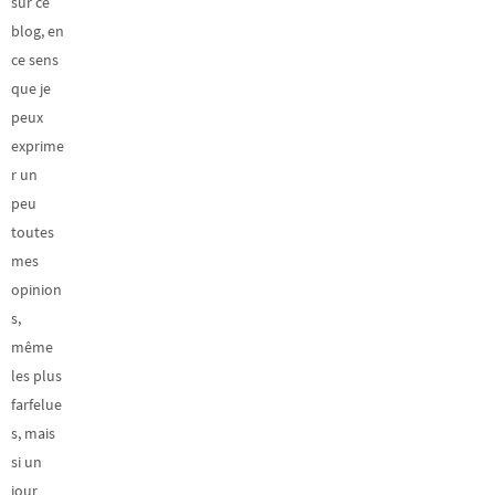
sur ce
blog, en
ce sens
que je
peux
exprime
r un
peu
toutes
mes
opinion
s,
même
les plus
farfelue
s, mais
si un
jour