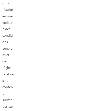
qui a
résulté
en une
violatio
n des
conditi
ons
général
es et
des
règles
relative
s au
conten
u
surven
ues sur