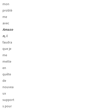
mon
problè
me
avec
Amazo
n,
il
faudra
que je
me
mette
en
quête
de
nouvea
ux
support
s pour