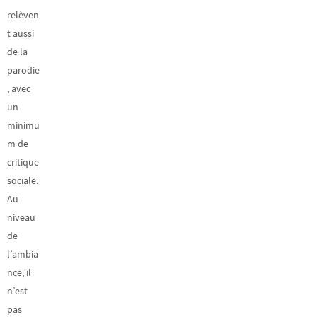
relèven
t aussi
de la
parodie
, avec
un
minimu
m de
critique
sociale.
Au
niveau
de
l’ambia
nce, il
n’est
pas