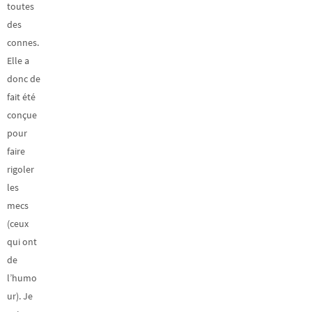
toutes
des
connes.
Elle a
donc de
fait été
conçue
pour
faire
rigoler
les
mecs
(ceux
qui ont
de
l’humo
ur). Je