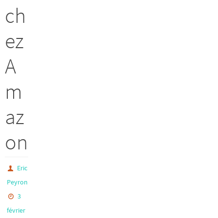
ch
ez
A
m
az
on
Eric
Peyron
3
février