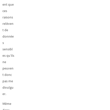
ent que
ces
raisons
relèven
t de
donnée
s
sensibl
es qu’ils
ne
peuven
t donc
pas me
divulgu
er.
Même