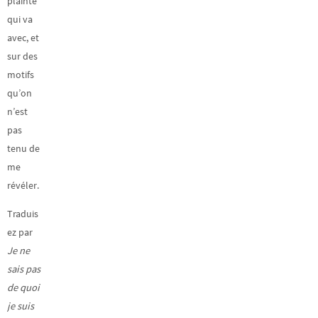
plainte
qui va
avec, et
sur des
motifs
qu’on
n’est
pas
tenu de
me
révéler.
Traduis
ez par
Je ne
sais pas
de quoi
je suis