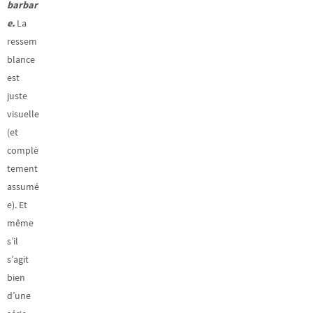
barbar
e.
La
ressem
blance
est
juste
visuelle
(et
complè
tement
assumé
e). Et
même
s’il
s’agit
bien
d’une