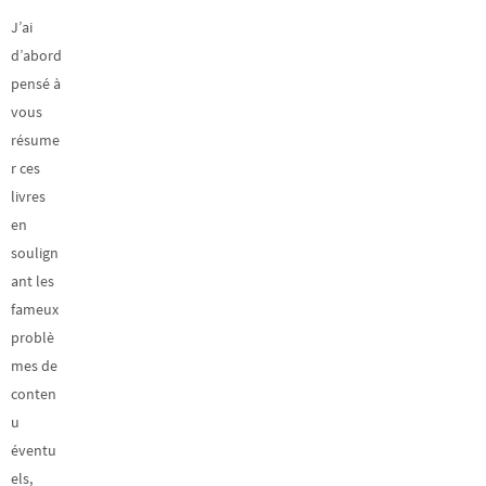
J’ai
d’abord
pensé à
vous
résume
r ces
livres
en
soulign
ant les
fameux
problè
mes de
conten
u
éventu
els,