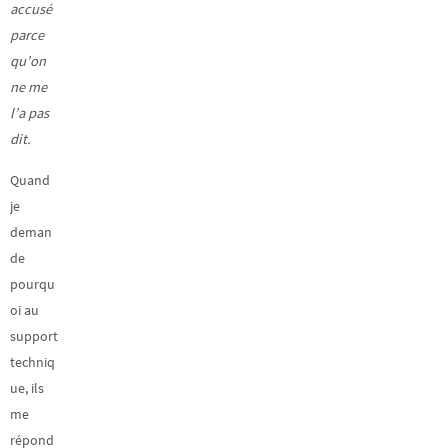
accusé
parce
qu’on
ne me
l’a pas
dit.
Quand
je
deman
de
pourqu
oi au
support
techniq
ue, ils
me
répond