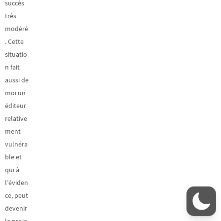
succès
très
modéré
. Cette
situatio
n fait
aussi de
moi un
éditeur
relative
ment
vulnéra
ble et
qui à
l’éviden
ce, peut
devenir
la proie