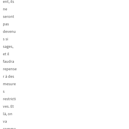
ent, ils
ne
seront
pas
devenu
s si
sages,
et il
faudra
repense
r à des
mesure
s
restricti
ves. Et
là, on
va
comme