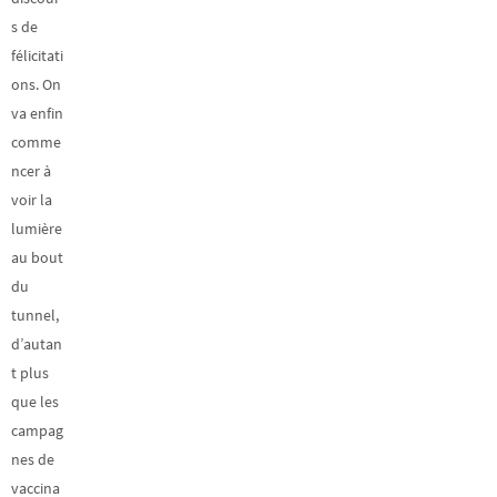
s de
félicitati
ons. On
va enfin
comme
ncer à
voir la
lumière
au bout
du
tunnel,
d’autan
t plus
que les
campag
nes de
vaccina