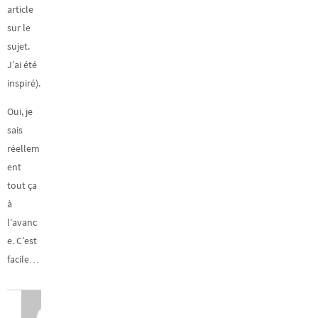
article
sur le
sujet.
J’ai été
inspiré).
Oui, je
sais
réellem
ent
tout ça
à
l’avanc
e. C’est
facile…