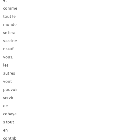
e :
comme
tout le
monde
se fera
vaccine
r sauf
vous,
les
autres
vont
pouvoir
servir
de
cobaye
s tout
en
contrib