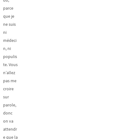
dû,
parce
que je
ne suis
ni
médeci
n, ni
populis
te. Vous
n’allez
pas me
croire
sur
parole,
donc
on va
attendr
e que la