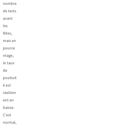
nombre
de tests
avant
les
fêtes,
mais en
pource
ntage,
le taux
de
positivit
é est
réellem
ent en
baisse.
C’est
normal,