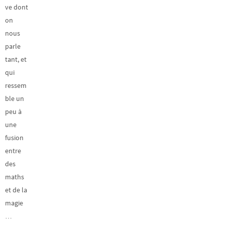
ve dont
on
nous
parle
tant, et
qui
ressem
ble un
peu à
une
fusion
entre
des
maths
et de la
magie
…