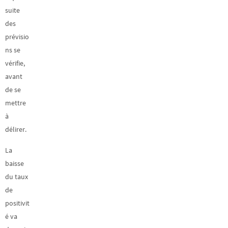
suite
des
prévisio
ns se
vérifie,
avant
de se
mettre
à
délirer.
La
baisse
du taux
de
positivit
é va