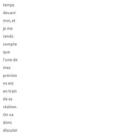
temps
devant
moi, et
je me
rends
compte
que
l’une de
mes
prévisio
ns est
en train
de se
réaliser.
On va
donc
discuter