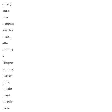
qu’il y
aura
une
diminut
ion des
tests,
elle
donner
a
l’impres
sion de
baisser
plus
rapide
ment
qu’elle
ne le