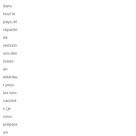
dans
tout le
pays, et
reparler
de
restricti
ons des
loisirs
en
extérieu
r pour
les non-
vacciné
s (je
vous
prépare
un