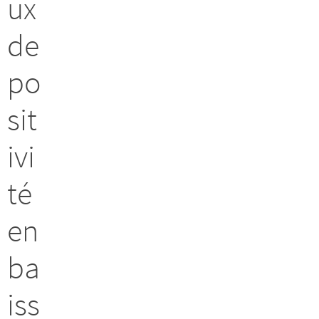
ux
de
po
sit
ivi
té
en
ba
iss