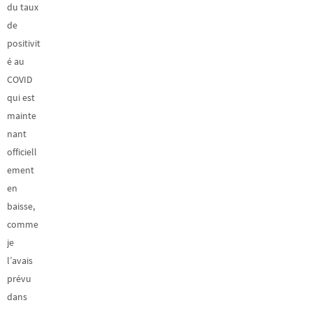
du taux
de
positivit
é au
COVID
qui est
mainte
nant
officiell
ement
en
baisse,
comme
je
l’avais
prévu
dans