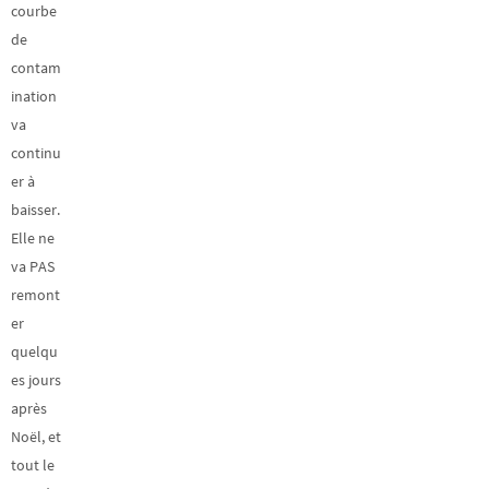
courbe
de
contam
ination
va
continu
er à
baisser.
Elle ne
va PAS
remont
er
quelqu
es jours
après
Noël, et
tout le