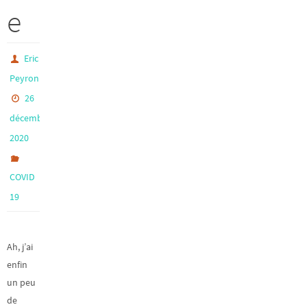
e
Eric
Peyron
26
décembre
2020
COVID
19
Ah, j’ai
enfin
un peu
de