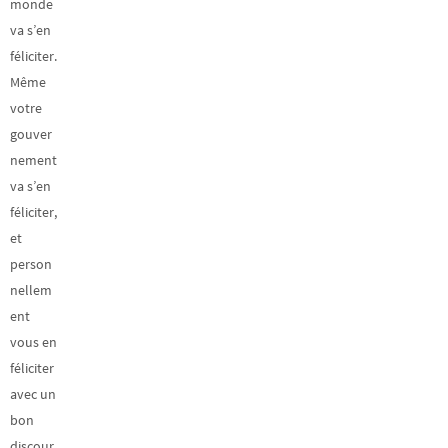
monde
va s’en
féliciter.
Même
votre
gouver
nement
va s’en
féliciter,
et
person
nellem
ent
vous en
féliciter
avec un
bon
discour