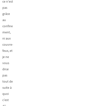
ce n’est
pas
grâce
au
confine
ment,
ni aux
couvre-
feux, et
je ne
vous
dirai
pas
tout de
suite à
quoi
c’est