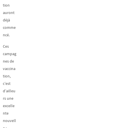
tion
auront
déjà
comme
ncé.
Ces
campag
nes de
vaccina
tion,
c’est
d’ailleu
rs une
excelle
nte
nouvell