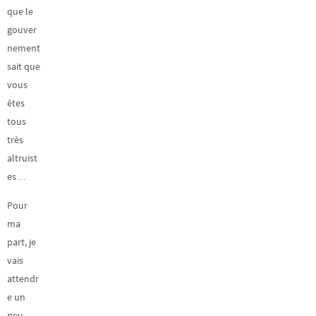
que le
gouver
nement
sait que
vous
êtes
tous
très
altruist
es…
Pour
ma
part, je
vais
attendr
e un
peu