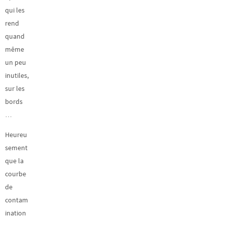
qui les
rend
quand
même
un peu
inutiles,
sur les
bords
…
Heureu
sement
que la
courbe
de
contam
ination