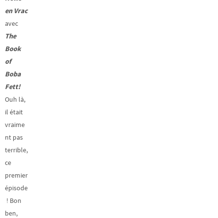
en Vrac
avec
The
Book
of
Boba
Fett!
Ouh là,
il était
vraime
nt pas
terrible,
ce
premier
épisode
! Bon
ben,