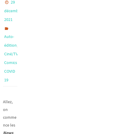
29
décembre
2021
Auto-
,
édition
,
Ciné/TV
,
Comics
COVID
19
Allez,
on
comme
nce les
News