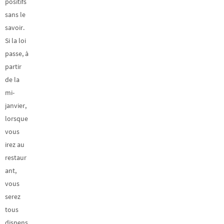
positifs
sans le
savoir.
Si la loi
passe, à
partir
de la
mi-
janvier,
lorsque
vous
irez au
restaur
ant,
vous
serez
tous
dispens