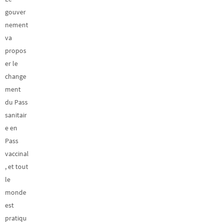
gouver
nement
va
propos
er le
change
ment
du Pass
sanitair
e en
Pass
vaccinal
, et tout
le
monde
est
pratiqu