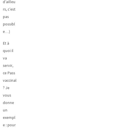
d’ailleu
rs, c’est
pas
possibl
e…)
Et à
quoi il
va
servir,
ce Pass
vaccinal
? Je
vous
donne
un
exempl
e : pour