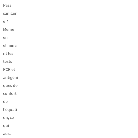
Pass
sanitair
e ?
Même
en
élimina
nt les
tests
PCR et
antigéni
ques de
confort
de
l’équati
on, ce
qui
aura