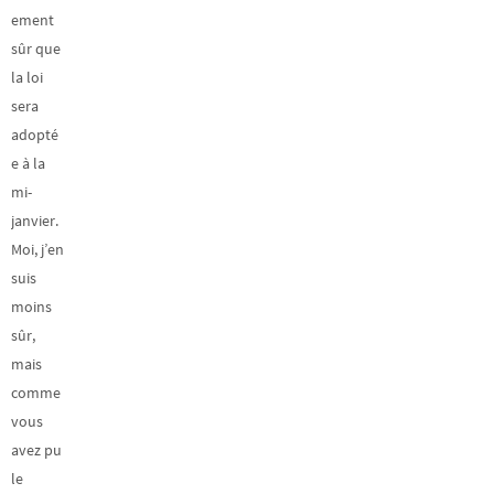
ement
sûr que
la loi
sera
adopté
e à la
mi-
janvier.
Moi, j’en
suis
moins
sûr,
mais
comme
vous
avez pu
le