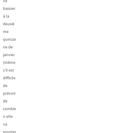
va
baisser
à la
deuxiè
me
quinzai
ne de
janvier
(même
s’il est
difficile
de
prévoir
de
combie
n elle
va
monter