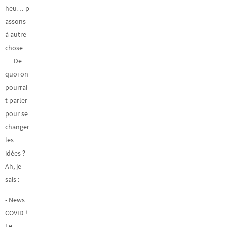
heu… p
assons
à autre
chose
… De
quoi on
pourrai
t parler
pour se
changer
les
idées ?
Ah, je
sais :
• News
COVID !
Le