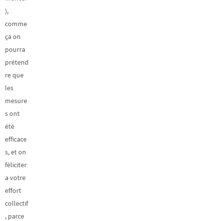
),
comme
ça on
pourra
prétend
re que
les
mesure
s ont
été
efficace
s, et on
féliciter
a votre
effort
collectif
, parce