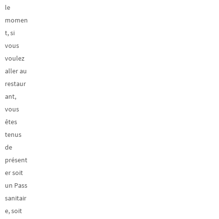
le
momen
t, si
vous
voulez
aller au
restaur
ant,
vous
êtes
tenus
de
présent
er soit
un Pass
sanitair
e, soit