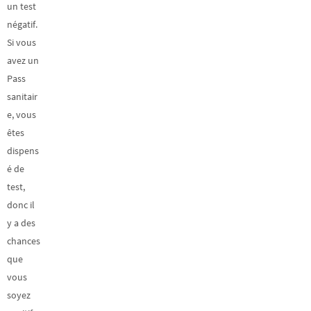
un test
négatif.
Si vous
avez un
Pass
sanitair
e, vous
êtes
dispens
é de
test,
donc il
y a des
chances
que
vous
soyez