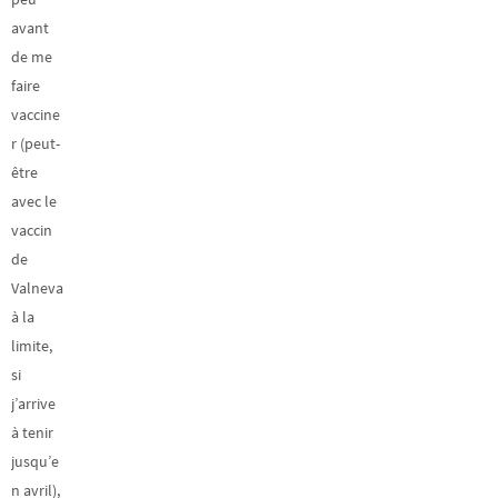
avant
de me
faire
vaccine
r (peut-
être
avec le
vaccin
de
Valneva
à la
limite,
si
j’arrive
à tenir
jusqu’e
n avril),