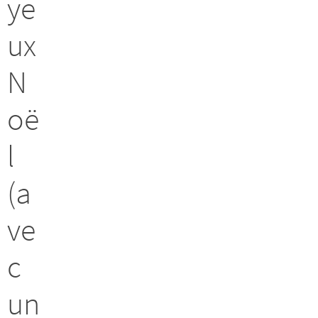
ye
ux
N
oë
l
(a
ve
c
un