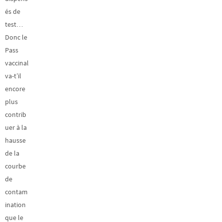
és de
test…
Donc le
Pass
vaccinal
va-t’il
encore
plus
contrib
uer à la
hausse
de la
courbe
de
contam
ination
que le