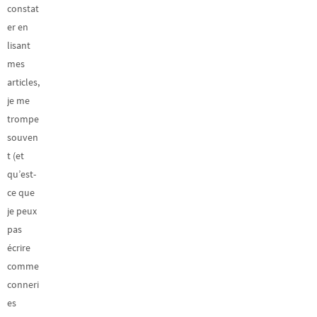
constat
er en
lisant
mes
articles,
je me
trompe
souven
t (et
qu’est-
ce que
je peux
pas
écrire
comme
conneri
es