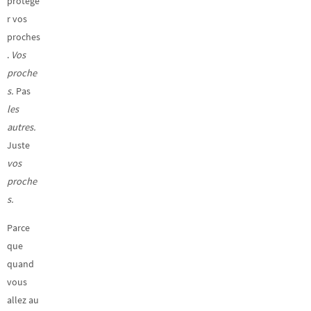
protége
r vos
proches
.
Vos
proche
s.
Pas
les
autres.
Juste
vos
proche
s.
Parce
que
quand
vous
allez au