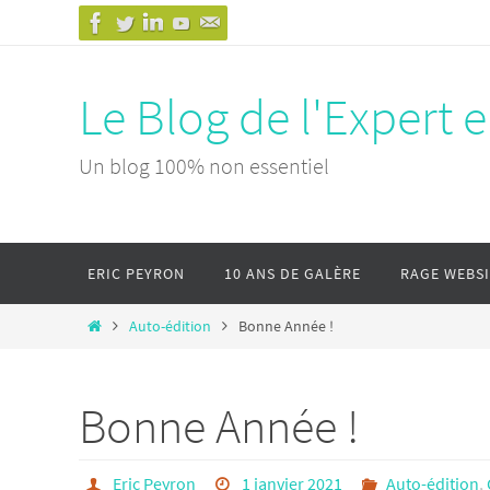
Passer
vers
le
Le Blog de l'Expert 
contenu
Un blog 100% non essentiel
Passer
ERIC PEYRON
10 ANS DE GALÈRE
RAGE WEBS
vers
le
Home
Auto-édition
Bonne Année !
contenu
Bonne Année !
Eric Peyron
1 janvier 2021
Auto-édition
,