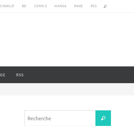
 CHARLIE
BD
COMICS
MANGA
RAGE
RSS
GE
RSS
Search
Recherche
for: