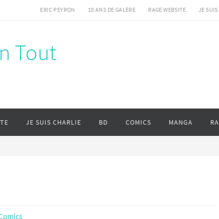
ERIC PEYRON
10 ANS DE GALÈRE
RAGE WEBSITE
JE SUIS
en Tout
ITE
JE SUIS CHARLIE
BD
COMICS
MANGA
RA
Comics