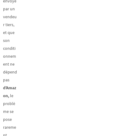
envoyé
par un
vendeu
r tiers,
et que
son
conditi
onnem
ent ne
dépend
pas
d’Amaz
on,
le
problè
me se
pose
rareme
nt,