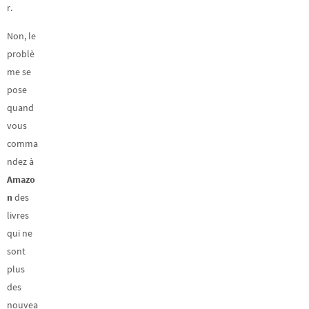
r.
Non, le
problè
me se
pose
quand
vous
comma
ndez à
Amazo
n
des
livres
qui ne
sont
plus
des
nouvea