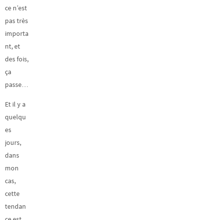
ce n’est
pas très
importa
nt, et
des fois,
ça
passe…
Et il y a
quelqu
es
jours,
dans
mon
cas,
cette
tendan
ce est