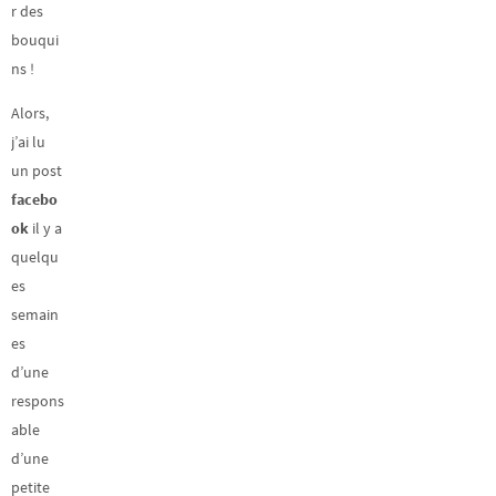
r des
bouqui
ns !
Alors,
j’ai lu
un post
facebo
ok
il y a
quelqu
es
semain
es
d’une
respons
able
d’une
petite