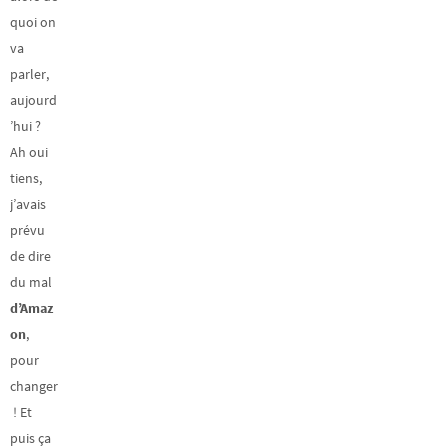
quoi on
va
parler,
aujourd
’hui ?
Ah oui
tiens,
j’avais
prévu
de dire
du mal
d’Amaz
on
,
pour
changer
! Et
puis ça