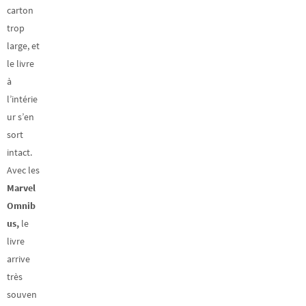
carton
trop
large, et
le livre
à
l’intérie
ur s’en
sort
intact.
Avec les
Marvel
Omnib
us,
le
livre
arrive
très
souven