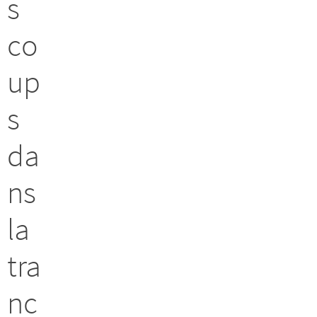
s
co
up
s
da
ns
la
tra
nc