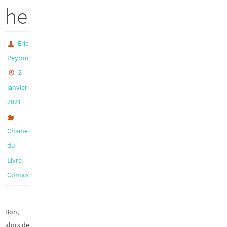
he
Eric
Peyron
2
janvier
2021
Chaine
du
,
Livre
Comics
Bon,
alors de