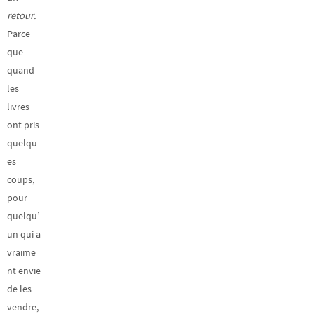
retour.
Parce
que
quand
les
livres
ont pris
quelqu
es
coups,
pour
quelqu’
un qui a
vraime
nt envie
de les
vendre,