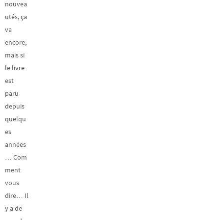
nouvea
utés, ça
va
encore,
mais si
le livre
est
paru
depuis
quelqu
es
années
… Com
ment
vous
dire… Il
y a de