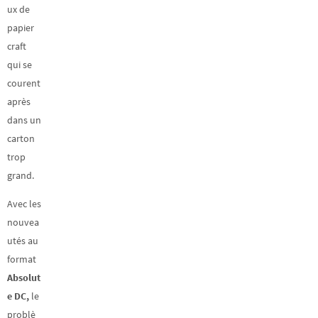
ux de
papier
craft
qui se
courent
après
dans un
carton
trop
grand.
Avec les
nouvea
utés au
format
Absolut
e DC,
le
problè