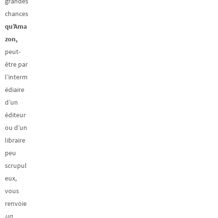
grandes
chances
qu’Ama
zon,
peut-
être par
l’interm
édiaire
d’un
éditeur
ou d’un
libraire
peu
scrupul
eux,
vous
renvoie
un