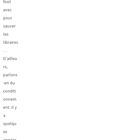
foot
avec
pour
sauver
les
libraires
…
D’ailleu
rs,
parlons
-en du
conditi
onnem
ent. Il y
a
quelqu
es
années,