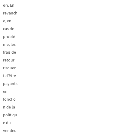
on.
En
revanch
e, en
cas de
problè
me, les
frais de
retour
risquen
t d’être
payants
en
fonctio
n de la
politiqu
e du
vendeu