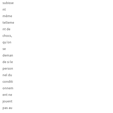
subisse
nt
même
telleme
nt de
chocs,
qu’on
se
deman
de si le
person
nel du
conditi
onnem
ent ne
jouent
pas au