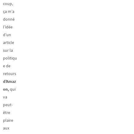
coup,
ça m’a
donné
l’idée
d’un
article
sur la
politiqu
e de
retours
d’Amaz
on,
qui
va
peut-
être
plaire
aux