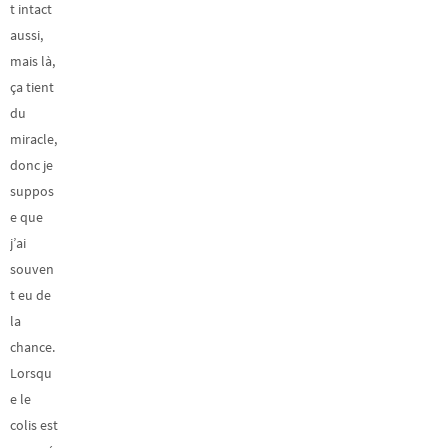
t intact
aussi,
mais là,
ça tient
du
miracle,
donc je
suppos
e que
j’ai
souven
t eu de
la
chance.
Lorsqu
e le
colis est