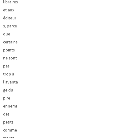
libraires
et aux
éditeur
s, parce
que
certains
points
ne sont
pas
trop à
l’avanta
ge du
pire
ennemi
des
petits
comme