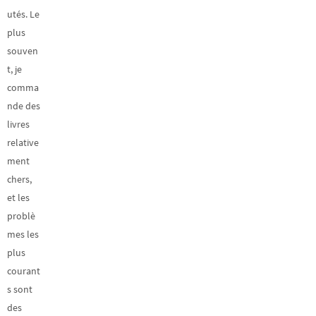
utés. Le
plus
souven
t, je
comma
nde des
livres
relative
ment
chers,
et les
problè
mes les
plus
courant
s sont
des