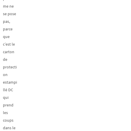
me ne
se pose
pas,
parce
que
c’est le
carton
de
protecti
on
estampi
llé DC
qui
prend
les
coups
dans le