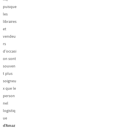
puisque
les
libraires
et
vendeu
rs
d’occasi
on sont
souven
t plus
soigneu
x que le
person
nel
logistiq
ue
d’Amaz