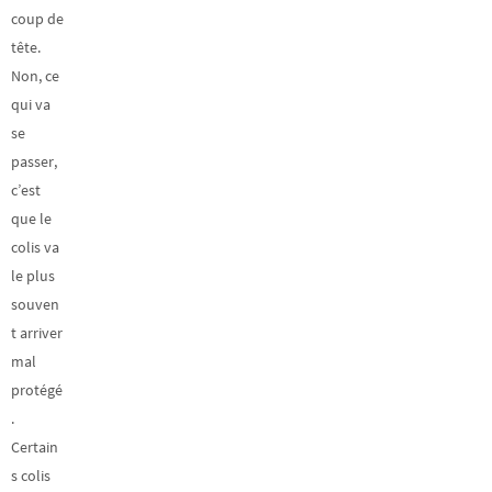
coup de
tête.
Non, ce
qui va
se
passer,
c’est
que le
colis va
le plus
souven
t arriver
mal
protégé
.
Certain
s colis