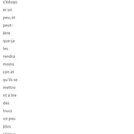
s’éduqu
er un
peu, et
peut-
être
que ça
les
rendra
moins
con et
qu’ils se
mettro
nt à lire
des
trucs
un peu
plus