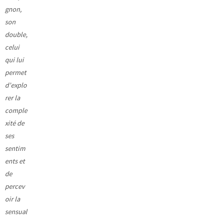
gnon,
son
double,
celui
qui lui
permet
d’explo
rer la
comple
xité de
ses
sentim
ents et
de
percev
oir la
sensual