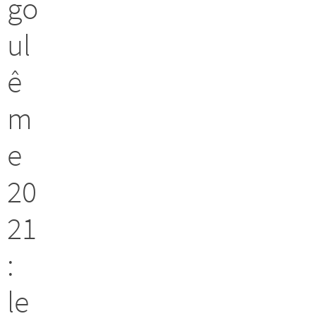
go
ul
ê
m
e
20
21
:
le