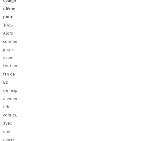
d’Ango
ulême
pour
2021.
Alors
comme
je suis
avant
tout un
fan de
BD
(princip
alemen
t de
comics,
avec
une
pincée