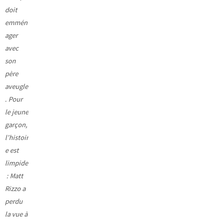
doit
emmén
ager
avec
son
père
aveugle
. Pour
le jeune
garçon,
l’histoir
e est
limpide
: Matt
Rizzo a
perdu
la vue à