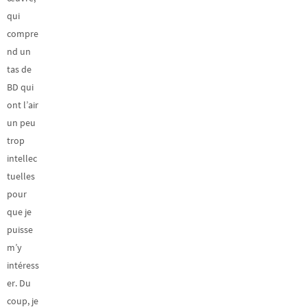
qui
compre
nd un
tas de
BD qui
ont l’air
un peu
trop
intellec
tuelles
pour
que je
puisse
m’y
intéress
er. Du
coup, je