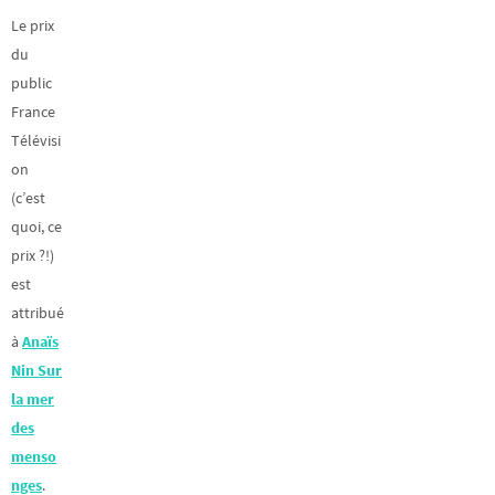
Le prix
du
public
France
Télévisi
on
(c’est
quoi, ce
prix ?!)
est
attribué
à
Anaïs
Nin Sur
la mer
des
menso
nges
.