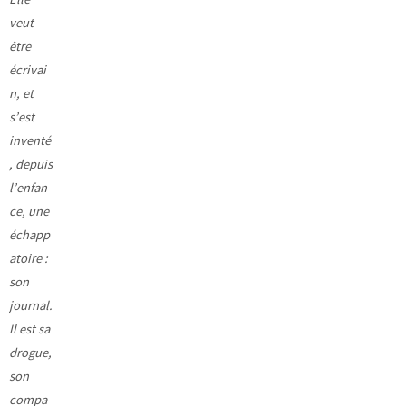
veut
être
écrivai
n, et
s’est
inventé
, depuis
l’enfan
ce, une
échapp
atoire :
son
journal.
Il est sa
drogue,
son
compa