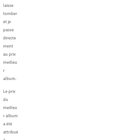
laisse
tomber
et je
passe
directe
ment
au prix
meilleu
r
album.
Le prix
du
meilleu
r album
a été
attribué
à