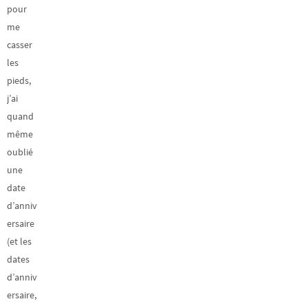
pour
me
casser
les
pieds,
j’ai
quand
même
oublié
une
date
d’anniv
ersaire
(et les
dates
d’anniv
ersaire,