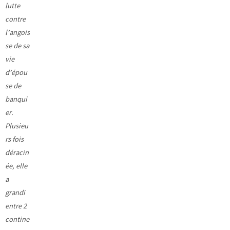
lutte
contre
l’angois
se de sa
vie
d’épou
se de
banqui
er.
Plusieu
rs fois
déracin
ée, elle
a
grandi
entre 2
contine