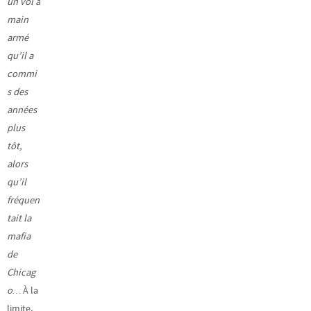
un vol à
main
armé
qu’il a
commi
s des
années
plus
tôt,
alors
qu’il
fréquen
tait la
mafia
de
Chicag
o…
À la
limite,