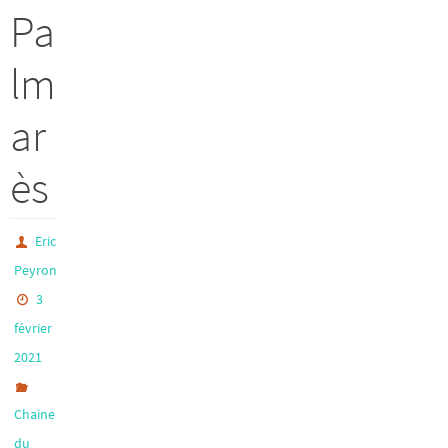
Pa
lm
ar
ès
Eric
Peyron
3
février
2021
Chaine
du