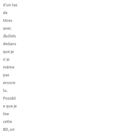
d’un tas
de
titres
avec
Bullets
dedans
que je
n’ai
même
pas
encore
lu.
Possibl
e que je
lise
cette
BD, un