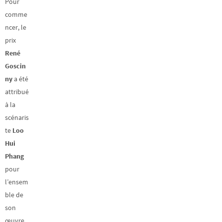
Pour
comme
ncer, le
prix
René
Goscin
ny
a été
attribué
à la
scénaris
te
Loo
Hui
Phang
pour
l’ensem
ble de
son
œuvre,