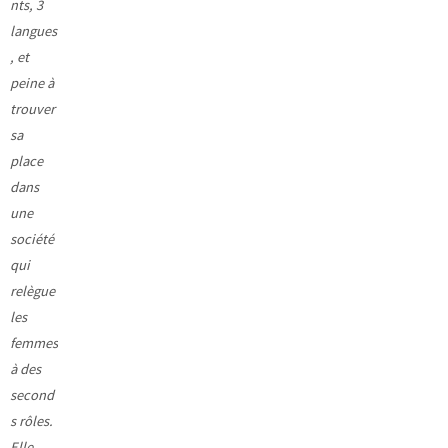
nts, 3
langues
, et
peine à
trouver
sa
place
dans
une
société
qui
relègue
les
femmes
à des
second
s rôles.
Elle