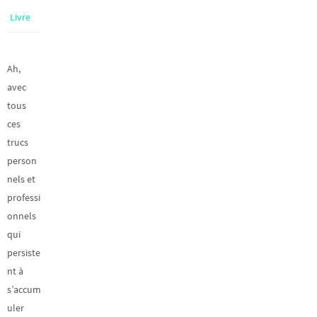
Livre
Ah,
avec
tous
ces
trucs
person
nels et
professi
onnels
qui
persiste
nt à
s’accum
uler