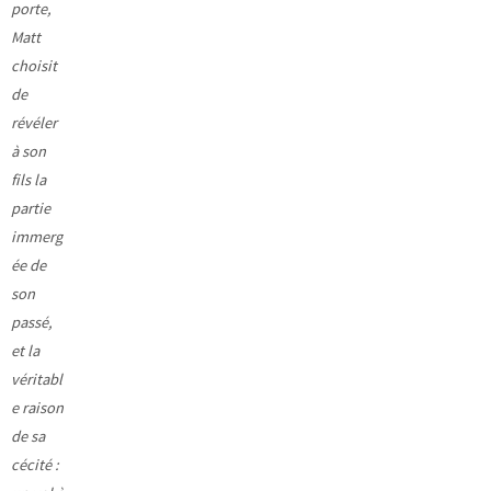
porte,
Matt
choisit
de
révéler
à son
fils la
partie
immerg
ée de
son
passé,
et la
véritabl
e raison
de sa
cécité :