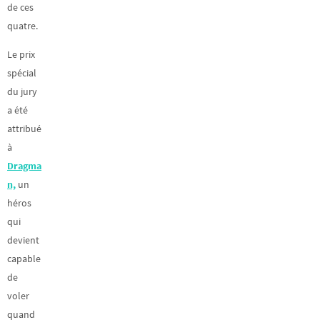
de ces
quatre.
Le prix
spécial
du jury
a été
attribué
à
Dragma
n,
un
héros
qui
devient
capable
de
voler
quand