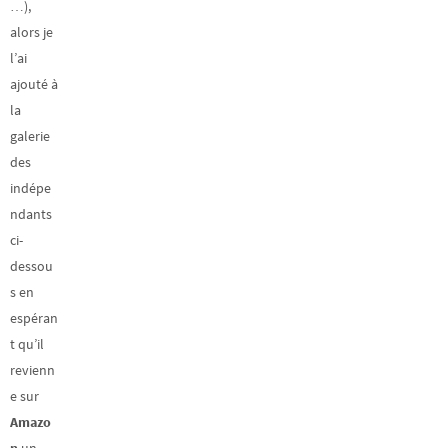
…),
alors je
l’ai
ajouté à
la
galerie
des
indépe
ndants
ci-
dessou
s en
espéran
t qu’il
revienn
e sur
Amazo
n
un