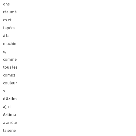
ons
résumé
es et
tapées
à la
machin
e,
comme
tous les
comics
couleur
s
d’Artim
a
), et
Artima
a arrêté
la série