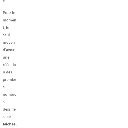
e.
Pour le
momen
t, le
seul
moyen
d’avoir
une
rééditio
n des
premier
s
numéro
s
dessiné
s par
Michael