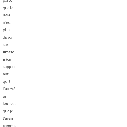
parce
que le
livre
n’est
plus
dispo
sur
Amazo
n
(en
suppos
ant
qu’il
l’ait été
un
jour), et
que je
l’avais
comma