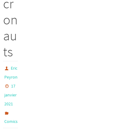
cr
on
au
ts
Eric
Peyron
17
janvier
2021
Comics