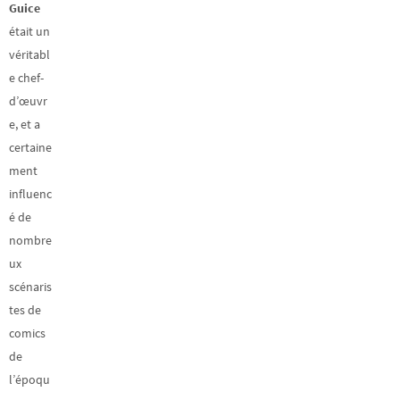
Guice
était un
véritabl
e chef-
d’œuvr
e, et a
certaine
ment
influenc
é de
nombre
ux
scénaris
tes de
comics
de
l’époqu