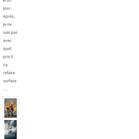
jour.
Après,
je ne
sais pas
avec
quel
prix il
va
refaire
surface
…