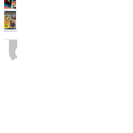
A
propos
Eric
Peyron
Eric Peyron n'est un
Expert en Rien. Après
trois années de Fac