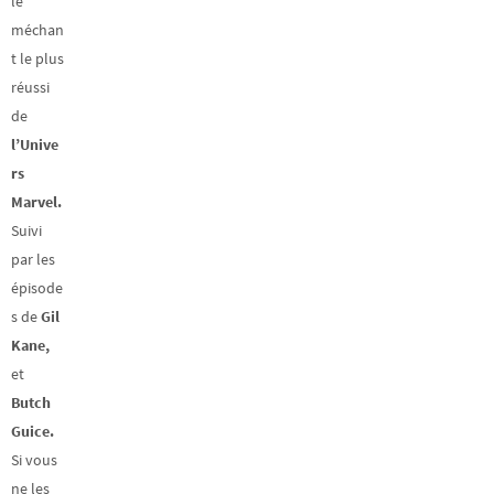
le
méchan
t le plus
réussi
de
l’Unive
rs
Marvel.
Suivi
par les
épisode
s de
Gil
Kane,
et
Butch
Guice.
Si vous
ne les