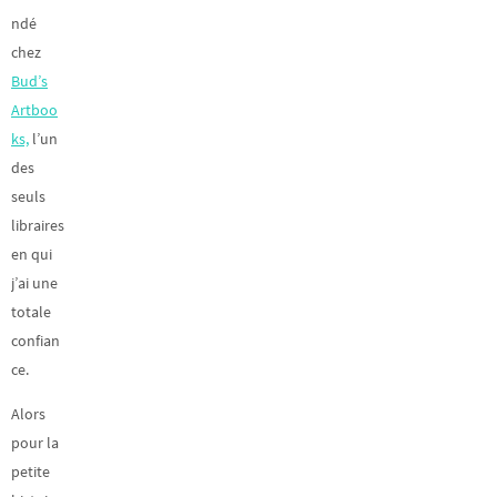
ndé
chez
Bud’s
Artboo
ks,
l’un
des
seuls
libraires
en qui
j’ai une
totale
confian
ce.
Alors
pour la
petite