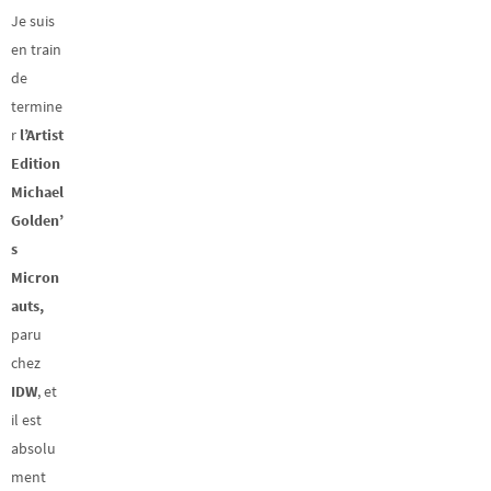
Je suis
en train
de
termine
r
l’Artist
Edition
Michael
Golden’
s
Micron
auts,
paru
chez
IDW
, et
il est
absolu
ment