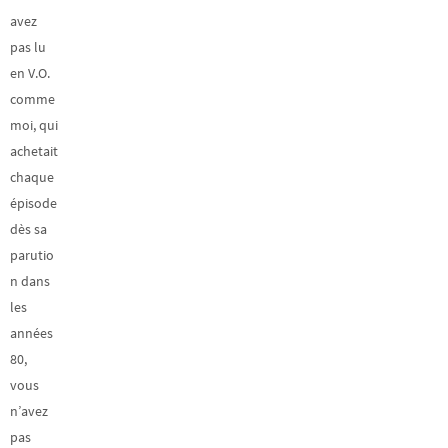
avez
pas lu
en V.O.
comme
moi, qui
achetait
chaque
épisode
dès sa
parutio
n dans
les
années
80,
vous
n’avez
pas