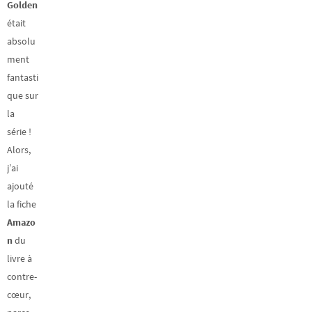
Golden
était
absolu
ment
fantasti
que sur
la
série !
Alors,
j’ai
ajouté
la fiche
Amazo
n
du
livre à
contre-
cœur,