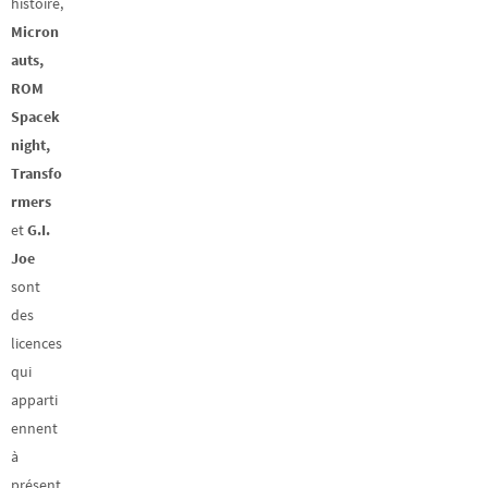
histoire,
Micron
auts,
ROM
Spacek
night,
Transfo
rmers
et
G.I.
Joe
sont
des
licences
qui
apparti
ennent
à
présent