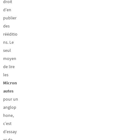
droit
d’en
publier
des
rééditio
ns. Le
seul
moyen
de lire
les
Micron
autes
pour un
anglop
hone,
c’est
d’essay
er de